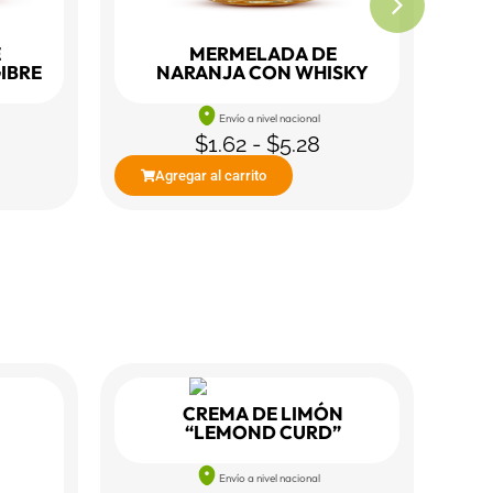
E
MERMELADA DE
IBRE
NARANJA CON WHISKY
Envío a nivel nacional
$
1.62
-
$
5.28
Agregar al carrito
CREMA DE LIMÓN
“LEMOND CURD”
Envío a nivel nacional