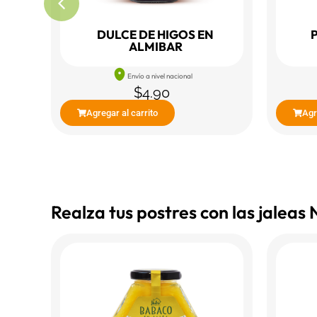
A
DULCE DE HIGOS EN
ALMIBAR
Envío a nivel nacional
$
4.90
Agregar al carrito
Agr
Realza tus postres con las jaleas 