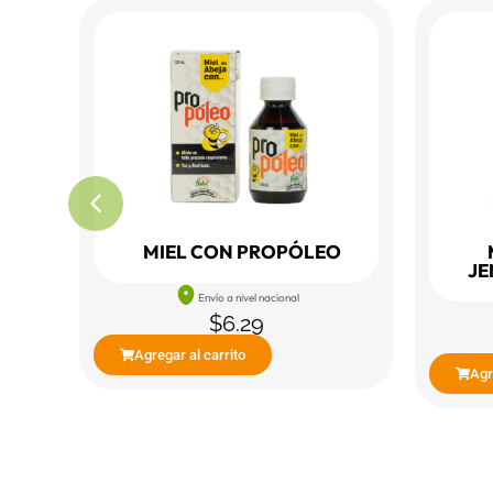
MIEL CON PROPÓLEO
JE
Envío a nivel nacional
$
6.29
Agregar al carrito
Agr