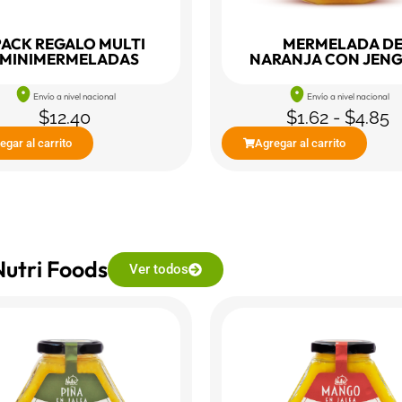
PACK REGALO MULTI
MERMELADA D
MINIMERMELADAS
NARANJA CON JENG
Envío a nivel nacional
Envío a nivel nacional
$
12.40
$
1.62
-
$
4.85
egar al carrito
Agregar al carrito
Nutri Foods
Ver todos