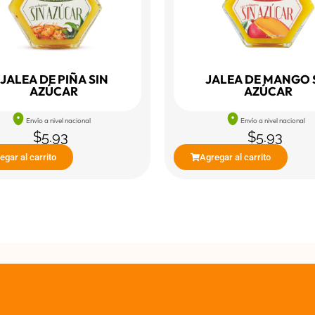
JALEA DE PIÑA SIN
JALEA DE MANGO 
AZÚCAR
AZÚCAR
Envío a nivel nacional
Envío a nivel nacional
$
5.93
$
5.93
egar al carrito
Agregar al carrito