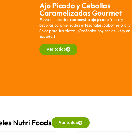
Ajo Picado y Cebollas
Caramelizadas Gourmet
Eleva tus recetas con nuestro ajo picado fresco y
cebollas caramelizadas artesanales. Sabor natural y
único para tus platos. ¡Ordénalos hoy con delivery en
Ecuador!
Ver todos
les Nutri Foods
Ver todos