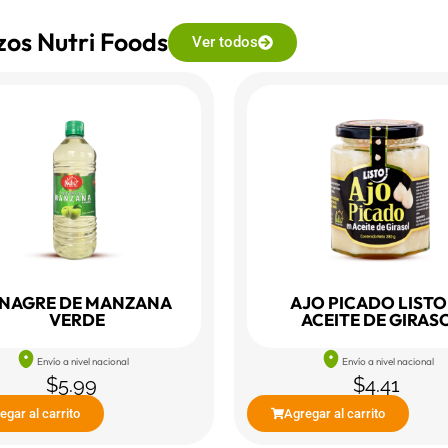
ezos Nutri Foods
Ver todos
INAGRE DE MANZANA
AJO PICADO LISTO
VERDE
ACEITE DE GIRAS
Envío a nivel nacional
Envío a nivel nacional
$
5.99
$
4.41
egar al carrito
Agregar al carrito