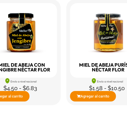
MIEL DE ABEJA CON
MIEL DE ABEJA PURÍ
NGIBRE NÉCTAR FLOR
NÉCTAR FLOR
Envío a nivel nacional
Envío a nivel nacional
$
4.50
-
$
6.83
$
1.58
-
$
10.50
egar al carrito
Agregar al carrito