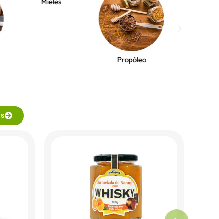
Mieles
Propóleo
Cereal
os