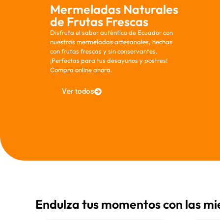
Mermeladas Naturales
de Frutas Frescas
Disfruta el sabor auténtico de Ecuador con
nuestras mermeladas artesanales, hechas
con frutas frescas y sin conservantes.
¡Perfectas para tus desayunos y postres!
Compra online ahora.
Ver todos
Endulza tus momentos con las mie