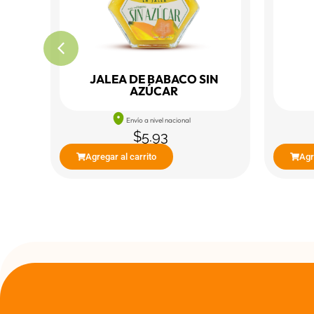
JALEA DE BABACO SIN
AZÚCAR
Envío a nivel nacional
$
5.93
Agregar al carrito
Agr