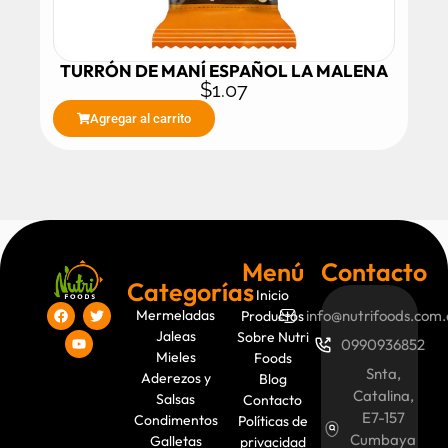
TURRÓN DE MANÍ ESPAÑOL LA MALENA
$
1.07
Agregar al carrito
Menú
Contacto
Categorías
Inicio
Mermeladas
info@nutrifoods.com.
Productos
Jaleas
Sobre Nutri
0990936852
Mieles
Foods
Snta,
Aderezos y
Blog
Catalina,
Salsas
Contacto
E7-157
Condimentos
Políticas de
Cumbaya
Galletas
privacidad