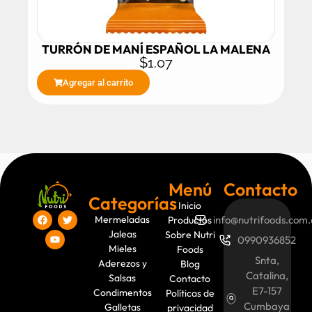
TURRÓN DE MANÍ ESPAÑOL LA MALENA
$
1.07
Agregar al carrito
Menú
Contacto
Categorías
Inicio
Mermeladas
info@nutrifoods.com.
Productos
Jaleas
Sobre Nutri
0990936852
Mieles
Foods
Snta,
Aderezos y
Blog
Catalina,
Salsas
Contacto
E7-157
Condimentos
Políticas de
Cumbaya
Galletas
privacidad