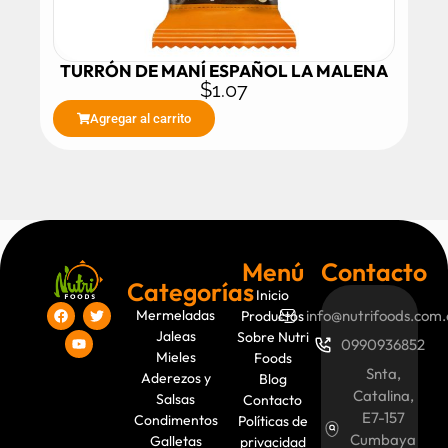
TURRÓN DE MANÍ ESPAÑOL LA MALENA
$
1.07
Agregar al carrito
Menú
Contacto
Categorías
Inicio
Mermeladas
info@nutrifoods.com.
Productos
Jaleas
Sobre Nutri
0990936852
Mieles
Foods
Snta,
Aderezos y
Blog
Catalina,
Salsas
Contacto
E7-157
Condimentos
Políticas de
Cumbaya
Galletas
privacidad