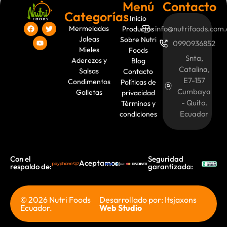
Menú
Contacto
Categorías
Inicio
Mermeladas
info@nutrifoods.com.
Productos
Jaleas
Sobre Nutri
0990936852
Mieles
Foods
Snta,
Aderezos y
Blog
Catalina,
Salsas
Contacto
E7-157
Condimentos
Políticas de
Cumbaya
Galletas
privacidad
- Quito.
Términos y
Ecuador
condiciones
Con el
Seguridad
Aceptamos:
respaldo de:
garantizada:
© 2026 Nutri Foods
Desarrollado por: Itsjaxons
Ecuador.
Web Studio