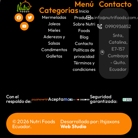
Menú
Contacto
Categorías
Inicio
Mermeladas
info@nutrifoods.com.
Productos
Jaleas
Sobre Nutri
0990936852
Mieles
Foods
Snta,
Aderezos y
Blog
Catalina,
Salsas
Contacto
E7-157
Condimentos
Políticas de
Cumbaya
Galletas
privacidad
- Quito.
Términos y
Ecuador
condiciones
Con el
Seguridad
Aceptamos:
respaldo de:
garantizada:
© 2026 Nutri Foods
Desarrollado por: Itsjaxons
Ecuador.
Web Studio