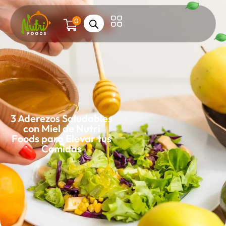
0
3 Aderezos Saludables
con Miel de Nutri
Foods para Elevar tus
Comidas