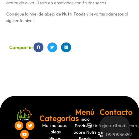
aceite de oliva. Úsalo en ensaladas con frutos secos.
Consigue la miel de abeja de
Nutri Foods
y lleva tus aderezos al
siguiente nivel.
https://nutrifoods.com.ec/categoria-producto/mieles
Compartir:
Menú
Contacto
Categorías
Inicio
Mermeladas
info@nutrifoods.com.
Productos
Jaleas
Sobre Nutri
0990936852
Mieles
Foods