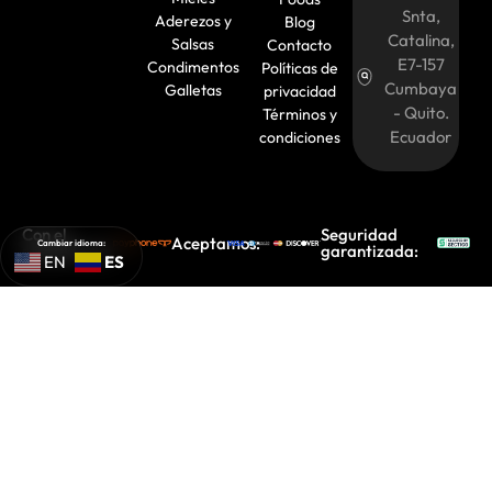
Snta,
Aderezos y
Blog
Catalina,
Salsas
Contacto
E7-157
Condimentos
Políticas de
Cumbaya
Galletas
privacidad
- Quito.
Términos y
Ecuador
condiciones
Con el
Seguridad
Aceptamos:
Cambiar idioma:
respaldo de:
garantizada:
ES
EN
© 2026 Nutri Foods
Desarrollado por: Itsjaxons
Ecuador.
Web Studio